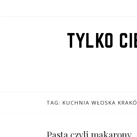
Przejdź
do
treści
TYLKO C
TAG:
KUCHNIA WŁOSKA KRAK
Pasta czyli makarony