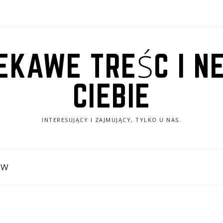
IEKAWE TREŚC I N
CIEBIE
INTERESUJĄCY I ZAJMUJĄCY, TYLKO U NAS.
ÓW