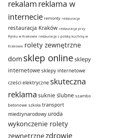
rekalam
reklama w
internecie
remonty
restauracja
restauracja Kraków
restauracja przy
Rynku w Krakowie
restauracja z polską kuchnią w
rolety zewnętrzne
Krakowie
sklep online
dom
sklepy
internetowe
sklepy internetowe
skuteczna
cześci elektryczne
reklama
suknie ślubne
szambo
transport
betonowe
szkoła
uroda
miedzynarodowy
wykonczenie rolety
zdrowie
zewnętrzne