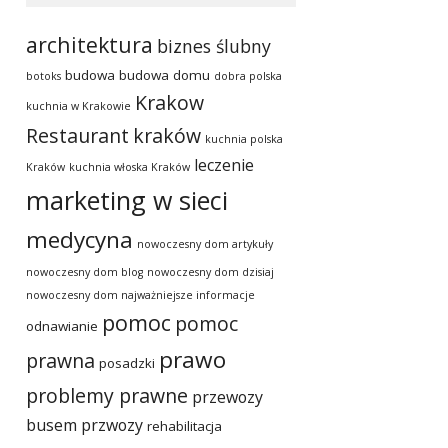
architektura
biznes ślubny
budowa
budowa domu
botoks
dobra polska
Krakow
kuchnia w Krakowie
Restaurant
kraków
kuchnia polska
leczenie
Kraków
kuchnia włoska Kraków
marketing w sieci
medycyna
nowoczesny dom artykuły
nowoczesny dom blog
nowoczesny dom dzisiaj
nowoczesny dom najważniejsze informacje
pomoc
pomoc
odnawianie
prawo
prawna
posadzki
problemy prawne
przewozy
busem
przwozy
rehabilitacja