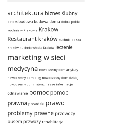
architektura
biznes ślubny
budowa
budowa domu
botoks
dobra polska
Krakow
kuchnia w Krakowie
Restaurant
kraków
kuchnia polska
leczenie
Kraków
kuchnia włoska Kraków
marketing w sieci
medycyna
nowoczesny dom artykuły
nowoczesny dom blog
nowoczesny dom dzisiaj
nowoczesny dom najważniejsze informacje
pomoc
pomoc
odnawianie
prawo
prawna
posadzki
problemy prawne
przewozy
busem
przwozy
rehabilitacja