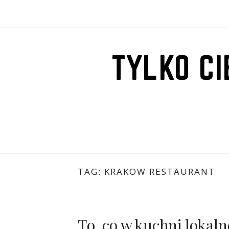
Przejdź
do
treści
TYLKO C
TAG:
KRAKOW RESTAURANT
To, co w kuchni lokaln