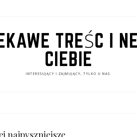
IEKAWE TREŚC I N
CIEBIE
INTERESUJĄCY I ZAJMUJĄCY, TYLKO U NAS.
ej najpyszniejsze