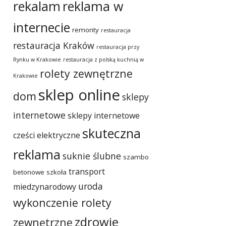
rekalam
reklama w
internecie
remonty
restauracja
restauracja Kraków
restauracja przy
Rynku w Krakowie
restauracja z polską kuchnią w
rolety zewnętrzne
Krakowie
sklep online
dom
sklepy
internetowe
sklepy internetowe
skuteczna
cześci elektryczne
reklama
suknie ślubne
szambo
transport
betonowe
szkoła
uroda
miedzynarodowy
wykonczenie rolety
zdrowie
zewnętrzne