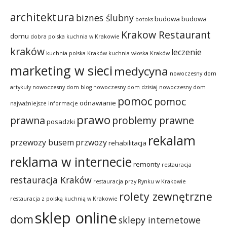
architektura
biznes ślubny
budowa
budowa
botoks
Krakow Restaurant
domu
dobra polska kuchnia w Krakowie
kraków
leczenie
kuchnia polska Kraków
kuchnia włoska Kraków
marketing w sieci
medycyna
nowoczesny dom
artykuły
nowoczesny dom blog
nowoczesny dom dzisiaj
nowoczesny dom
pomoc
pomoc
odnawianie
najważniejsze informacje
prawo
prawna
problemy prawne
posadzki
rekalam
przewozy busem
przwozy
rehabilitacja
reklama w internecie
remonty
restauracja
restauracja Kraków
restauracja przy Rynku w Krakowie
rolety zewnętrzne
restauracja z polską kuchnią w Krakowie
sklep online
dom
sklepy internetowe