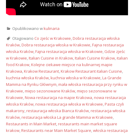
Opublikowano w
kulinaria
Otagowano
Co zjeśc w Krakowie
,
Dobra restauracja włoska
Kraków
,
Dobra restauracja włoska w Krakowie
,
Fajna restauracja
włoska Kraków
,
Fajna restauracja włoska w Krakowie
,
Gdzie zjeśc
w Krakowie
,
Italian Cuisine in Krakow
,
Italian Cuisine Krakow
,
italian
food Krakow
,
Kolejne ciekawe miejsce na kulinarnej mapie
Krakowa
,
Krakow Restaurant
,
Krakow Restaurant italian Cuisine
,
kuchnia włoska Kraków
,
kuchnia włoska w Krakowie
,
La Grande
Mamma na Rynku Głównym
,
mała włoska restauracja przy rynku w
Krakowie
,
mięso sezonowane Kraków
,
mięso sezonowane w
Krakowie
,
Nowa restauracja na mapie Krakowa
,
nowa restauracja
włoska Kraków
,
nowa restauracja włoska w Krakowie
,
Pasta czyli
makarony
,
restauracja włoska Bianca Kraków
,
restauracja włoska
Kraków
,
restauracja włoska La grande Mamma w Krakowie
,
Restaurants in Main Market
,
restaurants main market square
krakow
,
Restaurants near Main Market Square
,
włoska restauracja