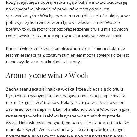
Rozglądając się za dobrą restauracją włoską warto zwrócić uwagę
na elementów: jak wiele półproduktów rzeczywiście jest
sprowadzanych z Włoch, czy w menu znajdują się też mniej typowe
potrawy, czy lista win, zawiera typowo włoskie trunki. Włoskie
potrawy to duża różnorodność oraz jedzenie z wielu miejsc Włoch.
Dobra włoska restauracja wprowadzi prawdziwie włoski smak.
Kuchnia włoska nie jest skomplikowana, co nie zmienia faktu, że
jest mniej smaczna Z czystym sumieniem można stwierdzić, że jest
to niezwykle smaczna kuchnia z Europy .
Aromatyczne wina z Włoch
Żadna szanująca się knajpka włoska, która ubiega się do tytułu
bycia ekskluzywnym punktem na gastronomicznej mapie miasta,
nie może ignorować trunków. Kolacja z całą pewnością powinien
zawierać również aperitiff. Lampka alkoholu to dla Włochów reguła.
restauracja włoska Kraków Klasyczne wina z Włoch to przede
wszystkim toskańskie bolgheri, lombardyjskie franciacorta a także
marsala z Sycylii. Włoska restauracja – o ile naprawdę chce być
postrzegana jako faktycznie włoska, powinna posiadać nie mały