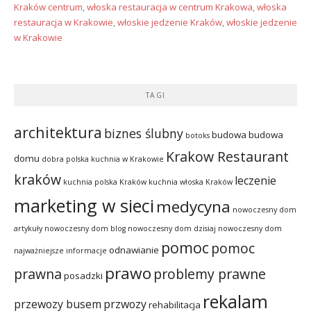
Kraków centrum
,
włoska restauracja w centrum Krakowa
,
włoska
restauracja w Krakowie
,
włoskie jedzenie Kraków
,
włoskie jedzenie
w Krakowie
TAGI
architektura
biznes ślubny
budowa
budowa
botoks
Krakow Restaurant
domu
dobra polska kuchnia w Krakowie
kraków
leczenie
kuchnia polska Kraków
kuchnia włoska Kraków
marketing w sieci
medycyna
nowoczesny dom
artykuły
nowoczesny dom blog
nowoczesny dom dzisiaj
nowoczesny dom
pomoc
pomoc
odnawianie
najważniejsze informacje
prawo
prawna
problemy prawne
posadzki
rekalam
przewozy busem
przwozy
rehabilitacja