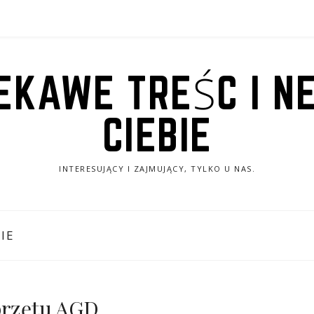
IEKAWE TREŚC I N
CIEBIE
INTERESUJĄCY I ZAJMUJĄCY, TYLKO U NAS.
IE
przętu AGD