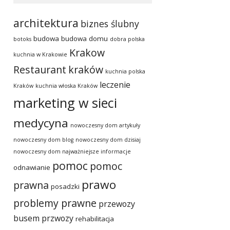
architektura
biznes ślubny
budowa
budowa domu
botoks
dobra polska
Krakow
kuchnia w Krakowie
Restaurant
kraków
kuchnia polska
leczenie
Kraków
kuchnia włoska Kraków
marketing w sieci
medycyna
nowoczesny dom artykuły
nowoczesny dom blog
nowoczesny dom dzisiaj
nowoczesny dom najważniejsze informacje
pomoc
pomoc
odnawianie
prawo
prawna
posadzki
problemy prawne
przewozy
busem
przwozy
rehabilitacja