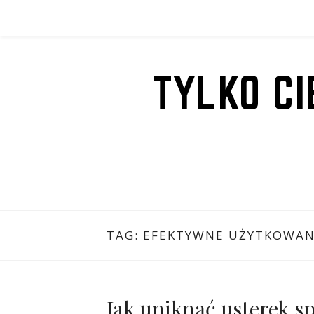
Przejdź
do
treści
TYLKO C
TAG:
EFEKTYWNE UŻYTKOWAN
Jak uniknąć usterek s