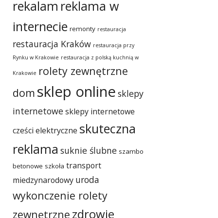
rekalam
reklama w
internecie
remonty
restauracja
restauracja Kraków
restauracja przy
Rynku w Krakowie
restauracja z polską kuchnią w
rolety zewnętrzne
Krakowie
sklep online
dom
sklepy
internetowe
sklepy internetowe
skuteczna
cześci elektryczne
reklama
suknie ślubne
szambo
transport
betonowe
szkoła
uroda
miedzynarodowy
wykonczenie rolety
zdrowie
zewnętrzne