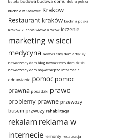
budowa
budowa domu
botoks
dobra polska
Krakow
kuchnia w Krakowie
Restaurant
kraków
kuchnia polska
leczenie
Kraków
kuchnia włoska Kraków
marketing w sieci
medycyna
nowoczesny dom artykuły
nowoczesny dom blog
nowoczesny dom dzisiaj
nowoczesny dom najważniejsze informacje
pomoc
pomoc
odnawianie
prawo
prawna
posadzki
problemy prawne
przewozy
busem
przwozy
rehabilitacja
rekalam
reklama w
internecie
remonty
restauracja