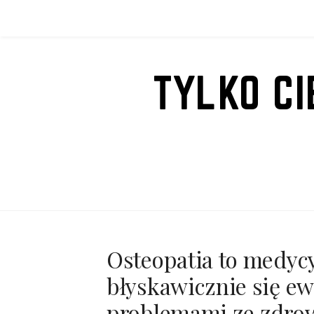
Przejdź
do
treści
TYLKO C
Osteopatia to medyc
błyskawicznie się ew
problemami ze zdrow