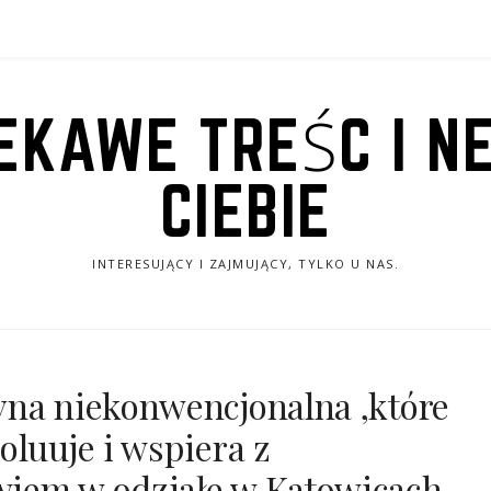
IEKAWE TREŚC I N
CIEBIE
INTERESUJĄCY I ZAJMUJĄCY, TYLKO U NAS.
yna niekonwencjonalna ,które
oluuje i wspiera z
iem w odziałe w Katowicach.