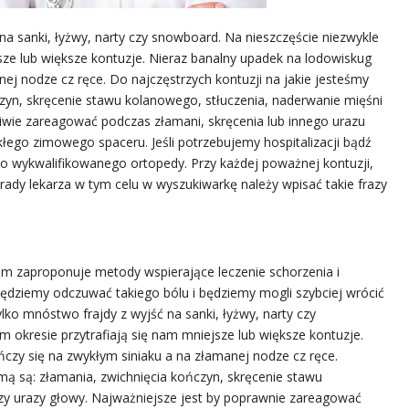
 na sanki, łyżwy, narty czy snowboard. Na nieszczęście niezwykle
sze lub większe kontuzje. Nieraz banalny upadek na lodowiskug
nej nodze cz ręce. Do najczęstrzych kontuzji na jakie jesteśmy
czyn, skręcenie stawu kolanowego, stłuczenia, naderwanie mięśni
ściwie zareagować podczas złamani, skręcenia lub innego urazu
łego zimowego spaceru. Jeśli potrzebujemy hospitalizacji bądź
do wykwalifikowanego ortopedy. Przy każdej poważnej kontuzji,
orady lekarza w tym celu w wyszukiwarkę należy wpisać takie frazy
mem zaproponuje metody wspierające leczenie schorzenia i
będziemy odczuwać takiego bólu i będziemy mogli szybciej wrócić
lko mnóstwo frajdy z wyjść na sanki, łyżwy, narty czy
m okresie przytrafiają się nam mniejsze lub większe kontuzje.
czy się na zwykłym siniaku a na złamanej nodze cz ręce.
mą są: złamania, zwichnięcia kończyn, skręcenie stawu
zy urazy głowy. Najważniejsze jest by poprawnie zareagować