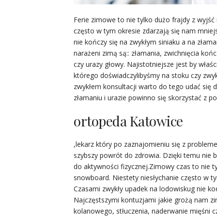
Ferie zimowe to nie tylko dużo frajdy z wyjść
często w tym okresie zdarzają się nam mniej
nie kończy się na zwykłym siniaku a na złama
narażeni zimą są:: złamania, zwichnięcia koń
czy urazy głowy. Najistotniejsze jest by wła
którego doświadczylibyśmy na stoku czy zwyk
zwykłem konsultacji warto do tego udać się 
złamaniu i urazie powinno się skorzystać z p
ortopeda Katowice
,lekarz który po zaznajomieniu się z proble
szybszy powrót do zdrowia. Dzięki temu nie 
do aktywności fizycznej.Zimowy czas to nie ty
snowboard. Niestety niesłychanie często w ty
Czasami zwykły upadek na lodowiskug nie koń
Najczęstszymi kontuzjami jakie grożą nam zi
kolanowego, stłuczenia, naderwanie mięśni c