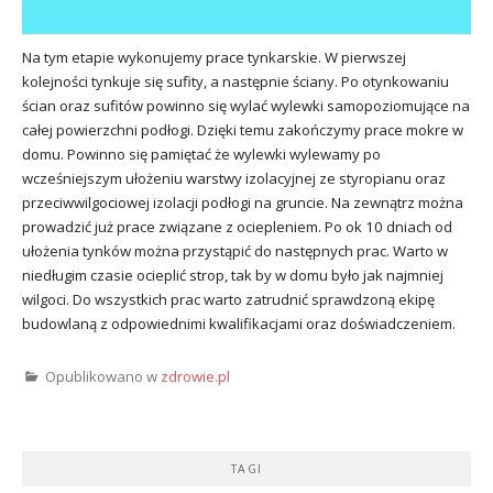
Na tym etapie wykonujemy prace tynkarskie. W pierwszej
kolejności tynkuje się sufity, a następnie ściany. Po otynkowaniu
ścian oraz sufitów powinno się wylać wylewki samopoziomujące na
całej powierzchni podłogi. Dzięki temu zakończymy prace mokre w
domu. Powinno się pamiętać że wylewki wylewamy po
wcześniejszym ułożeniu warstwy izolacyjnej ze styropianu oraz
przeciwwilgociowej izolacji podłogi na gruncie. Na zewnątrz można
prowadzić już prace związane z ociepleniem. Po ok 10 dniach od
ułożenia tynków można przystąpić do następnych prac. Warto w
niedługim czasie ocieplić strop, tak by w domu było jak najmniej
wilgoci. Do wszystkich prac warto zatrudnić sprawdzoną ekipę
budowlaną z odpowiednimi kwalifikacjami oraz doświadczeniem.
Opublikowano w
zdrowie.pl
TAGI