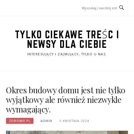
Przejdź
do
treści
TYLKO CIEKAWE TREŚC I
NEWSY DLA CIEBIE
INTERESUJĄCY I ZAJMUJĄCY, TYLKO U NAS.
Okres budowy domu jest nie tylko
wyjątkowy ale również niezwykle
wymagający.
ZDROWIE.PL
ADMIN
5 KWIETNIA 2024