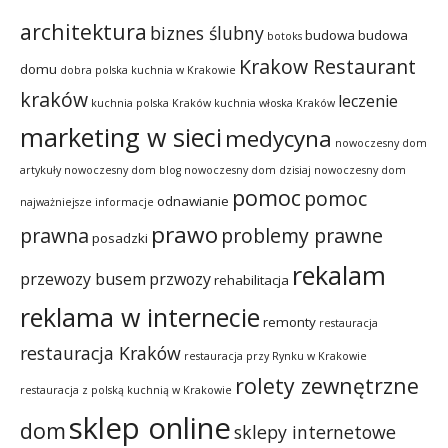
architektura
biznes ślubny
budowa
budowa
botoks
Krakow Restaurant
domu
dobra polska kuchnia w Krakowie
kraków
leczenie
kuchnia polska Kraków
kuchnia włoska Kraków
marketing w sieci
medycyna
nowoczesny dom
artykuły
nowoczesny dom blog
nowoczesny dom dzisiaj
nowoczesny dom
pomoc
pomoc
odnawianie
najważniejsze informacje
prawo
prawna
problemy prawne
posadzki
rekalam
przewozy busem
przwozy
rehabilitacja
reklama w internecie
remonty
restauracja
restauracja Kraków
restauracja przy Rynku w Krakowie
rolety zewnętrzne
restauracja z polską kuchnią w Krakowie
sklep online
dom
sklepy internetowe