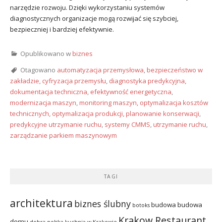
narzędzie rozwoju. Dzięki wykorzystaniu systemów
diagnostycznych organizacje mogą rozwijać się szybciej,
bezpieczniej i bardziej efektywnie.
Opublikowano w
biznes
Otagowano
automatyzacja przemysłowa
,
bezpieczeństwo w
zakładzie
,
cyfryzacja przemysłu
,
diagnostyka predykcyjna
,
dokumentacja techniczna
,
efektywność energetyczna
,
modernizacja maszyn
,
monitoring maszyn
,
optymalizacja kosztów
technicznych
,
optymalizacja produkcji
,
planowanie konserwacji
,
predykcyjne utrzymanie ruchu
,
systemy CMMS
,
utrzymanie ruchu
,
zarządzanie parkiem maszynowym
TAGI
architektura
biznes ślubny
budowa
budowa
botoks
Krakow Restaurant
domu