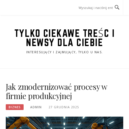
Przejdź
do
treści
TYLKO CIEKAWE TREŚC I
NEWSY DLA CIEBIE
INTERESUJĄCY I ZAJMUJĄCY, TYLKO U NAS.
Jak zmodernizować procesy w
firmie produkcyjnej
BIZNES
ADMIN
27 GRUDNIA 2025