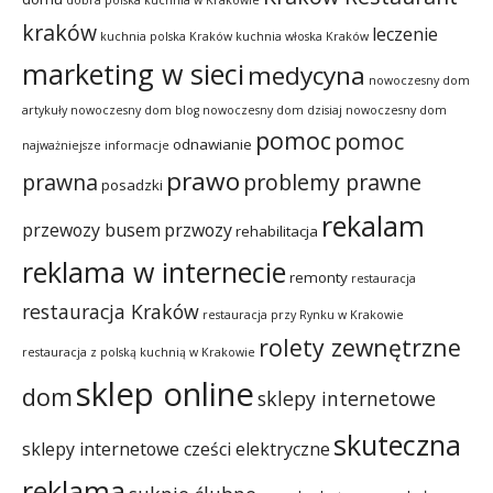
dobra polska kuchnia w Krakowie
kraków
leczenie
kuchnia polska Kraków
kuchnia włoska Kraków
marketing w sieci
medycyna
nowoczesny dom
artykuły
nowoczesny dom blog
nowoczesny dom dzisiaj
nowoczesny dom
pomoc
pomoc
odnawianie
najważniejsze informacje
prawo
prawna
problemy prawne
posadzki
rekalam
przewozy busem
przwozy
rehabilitacja
reklama w internecie
remonty
restauracja
restauracja Kraków
restauracja przy Rynku w Krakowie
rolety zewnętrzne
restauracja z polską kuchnią w Krakowie
sklep online
dom
sklepy internetowe
skuteczna
sklepy internetowe cześci elektryczne
reklama