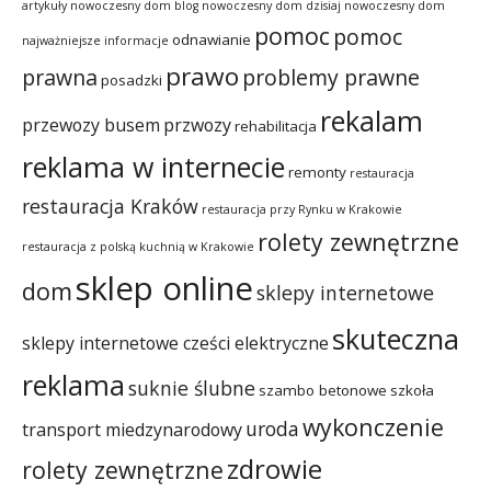
artykuły
nowoczesny dom blog
nowoczesny dom dzisiaj
nowoczesny dom
pomoc
pomoc
odnawianie
najważniejsze informacje
prawo
prawna
problemy prawne
posadzki
rekalam
przewozy busem
przwozy
rehabilitacja
reklama w internecie
remonty
restauracja
restauracja Kraków
restauracja przy Rynku w Krakowie
rolety zewnętrzne
restauracja z polską kuchnią w Krakowie
sklep online
dom
sklepy internetowe
skuteczna
sklepy internetowe cześci elektryczne
reklama
suknie ślubne
szambo betonowe
szkoła
wykonczenie
uroda
transport miedzynarodowy
zdrowie
rolety zewnętrzne